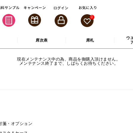
0
ウ
席次表
席札
現在メンテナンス中の為、商品を御購入頂けません。
メンテナンス終了まで、しばらくお待ちください。
付箋・オプション