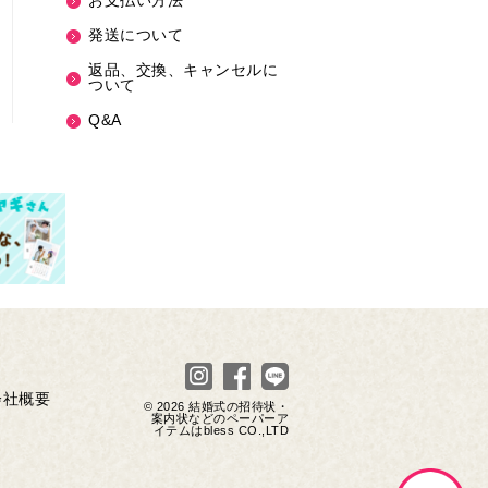
お支払い方法
発送について
返品、交換、キャンセルに
ついて
Q&A
会社概要
© 2026
結婚式の招待状・
案内状などのペーパーア
イテムはbless
CO.,LTD