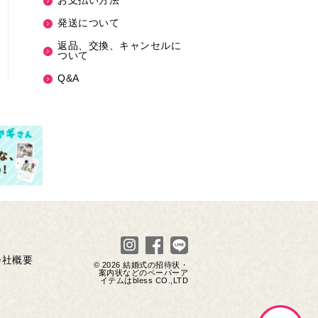
お支払い方法
発送について
返品、交換、キャンセルに
ついて
Q&A
会社概要
© 2026
結婚式の招待状・
案内状などのペーパーア
イテムはbless
CO.,LTD