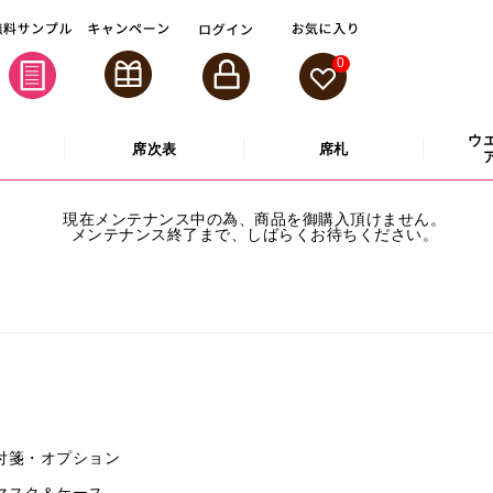
0
ウ
席次表
席札
現在メンテナンス中の為、商品を御購入頂けません。
メンテナンス終了まで、しばらくお待ちください。
付箋・オプション